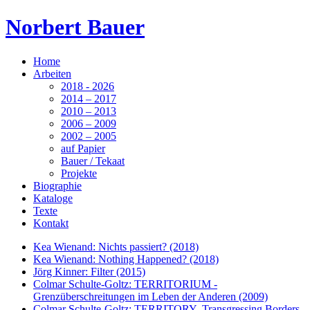
Norbert Bauer
Home
Arbeiten
2018 - 2026
2014 – 2017
2010 – 2013
2006 – 2009
2002 – 2005
auf Papier
Bauer / Tekaat
Projekte
Biographie
Kataloge
Texte
Kontakt
Kea Wienand: Nichts passiert? (2018)
Kea Wienand: Nothing Happened? (2018)
Jörg Kinner: Filter (2015)
Colmar Schulte-Goltz: TERRITORIUM -
Grenzüberschreitungen im Leben der Anderen (2009)
Colmar Schulte-Goltz: TERRITORY- Transgressing Borders